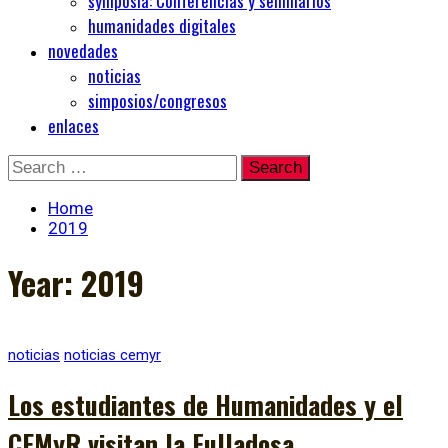
symposia: Conferencias y seminarios
humanidades digitales
novedades
noticias
simposios/congresos
enlaces
Skip
Search
to
for:
content
Home
2019
Year:
2019
noticias
noticias cemyr
Los estudiantes de Humanidades y el
CEMyR visitan la Fulladosa