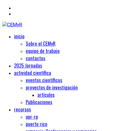
Primary
Centro de Estudios Medievales y Renacentistas
inicio
CEMyR
Menu
Sobre el CEMyR
equipo de trabajo
contactos
2025 Jornadas
actividad científica
eventos científicos
proyectos de investigación
artículos
Publicaciones
recursos
upr-rp
puerto rico