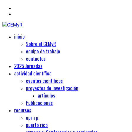
Primary
Centro de Estudios Medievales y Renacentistas
inicio
CEMyR
Menu
Sobre el CEMyR
equipo de trabajo
contactos
2025 Jornadas
actividad científica
eventos científicos
proyectos de investigación
artículos
Publicaciones
recursos
upr-rp
puerto rico