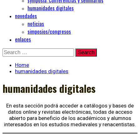
symposia: Conferencias y seminarios
humanidades digitales
novedades
noticias
simposios/congresos
enlaces
Skip
Search
to
for:
content
Home
humanidades digitales
humanidades digitales
En esta sección podrá acceder a catálogos y bases de
datos online y revistas electrónicas, todas de acceso
abierto para beneficio de los académicos y alumnos
interesados en los estudios medievales y renacentistas.