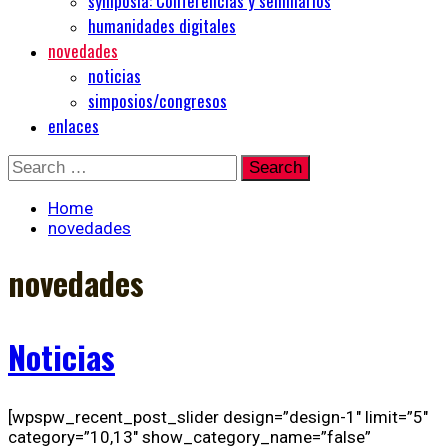
symposia: Conferencias y seminarios
humanidades digitales
novedades
noticias
simposios/congresos
enlaces
Skip
Search
to
for:
content
Home
novedades
novedades
Noticias
[wpspw_recent_post_slider design=”design-1″ limit=”5″
category=”10,13″ show_category_name=”false”