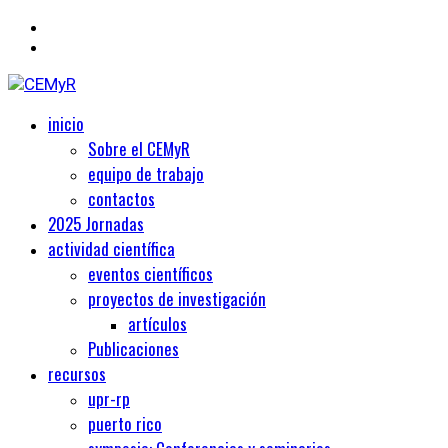
Primary
Centro de Estudios Medievales y Renacentistas
inicio
CEMyR
Menu
Sobre el CEMyR
equipo de trabajo
contactos
2025 Jornadas
actividad científica
eventos científicos
proyectos de investigación
artículos
Publicaciones
recursos
upr-rp
puerto rico