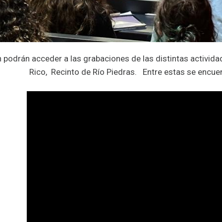
 podrán acceder a las grabaciones de las distintas activida
Rico, Recinto de Río Piedras. Entre estas se encue