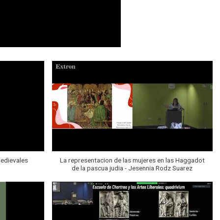
edievales
La representacion de las mujeres en las Haggadot
de la pascua judia - Jesennia Rodz Suarez