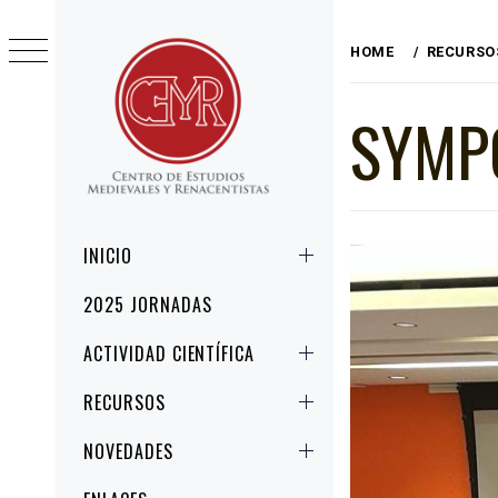
Skip
to
HOME
RECURSO
content
SYMPO
CEMYR
CENTRO DE ESTUDIOS MEDIEVALES Y
RENACENTISTAS
Primary
INICIO
Menu
2025 JORNADAS
ACTIVIDAD CIENTÍFICA
RECURSOS
NOVEDADES