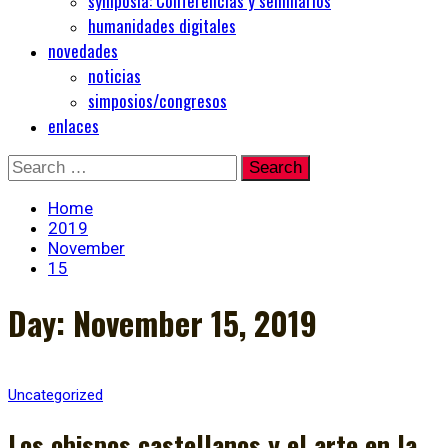
symposia: Conferencias y seminarios
humanidades digitales
novedades
noticias
simposios/congresos
enlaces
Skip
Search
to
for:
content
Home
2019
November
15
Day:
November 15, 2019
Uncategorized
Los obispos castellanos y el arte en la