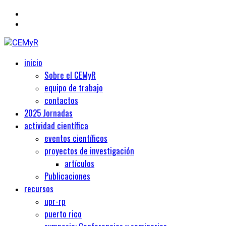
Primary
Centro de Estudios Medievales y Renacentistas
inicio
CEMyR
Menu
Sobre el CEMyR
equipo de trabajo
contactos
2025 Jornadas
actividad científica
eventos científicos
proyectos de investigación
artículos
Publicaciones
recursos
upr-rp
puerto rico