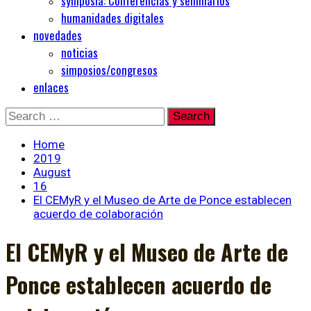
symposia: Conferencias y seminarios
humanidades digitales
novedades
noticias
simposios/congresos
enlaces
Skip
Search
to
for:
content
Home
2019
August
16
El CEMyR y el Museo de Arte de Ponce establecen
acuerdo de colaboración
El CEMyR y el Museo de Arte de
Ponce establecen acuerdo de