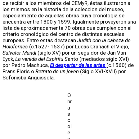
de recibir a los miembros del CEMyR, éstas ilustraron a
los mismos en la historia de la coleccion del museo,
especialmente de aquellas obras cuya cronología se
encuentra entre 1300 y 1599. Igualmente proveyeron una
lista de aproximadamente 70 obras que cumplen con el
criterio cronológico del centro de distintas escuelas
europeas. Entre estas destacan
Judith con la cabeza de
Holofernes
(c.1527- 1537) por Lucas Cranach el Viejo,
Salvator Mundi
(siglo XV) por un seguidor de Jan Van
Eyck,
La venida del Espíritu S
anto (mediados siglo XVI)
por Pedro Machuca,
El despertar de las artes
(c.1560) de
Frans Floris o
Retrato de un joven
(Siglo XVI-XVII) por
Sofonisba Anguissola.
O
br
a
s
c
ol
e
c