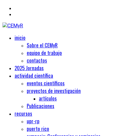
Primary
Centro de Estudios Medievales y Renacentistas
inicio
CEMyR
Menu
Sobre el CEMyR
equipo de trabajo
contactos
2025 Jornadas
actividad científica
eventos científicos
proyectos de investigación
artículos
Publicaciones
recursos
upr-rp
puerto rico