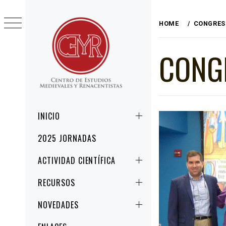
Skip
to
HOME
CONGRES
content
CONG
CEMYR
CENTRO DE ESTUDIOS MEDIEVALES Y
RENACENTISTAS
Primary
INICIO
Menu
2025 JORNADAS
ACTIVIDAD CIENTÍFICA
RECURSOS
NOVEDADES