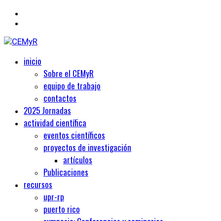
Primary
Centro de Estudios Medievales y Renacentistas
inicio
CEMyR
Menu
Sobre el CEMyR
equipo de trabajo
contactos
2025 Jornadas
actividad científica
eventos científicos
proyectos de investigación
artículos
Publicaciones
recursos
upr-rp
puerto rico