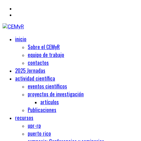
Primary
Centro de Estudios Medievales y Renacentistas
inicio
CEMyR
Menu
Sobre el CEMyR
equipo de trabajo
contactos
2025 Jornadas
actividad científica
eventos científicos
proyectos de investigación
artículos
Publicaciones
recursos
upr-rp
puerto rico