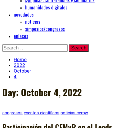
symposia: Conferencias y seminarios
humanidades digitales
novedades
noticias
simposios/congresos
enlaces
Skip
Search
to
for:
content
Home
2022
October
4
Day:
October 4, 2022
congresos
eventos científicos
noticias cemyr
Participación del CEMyR en el Leeds