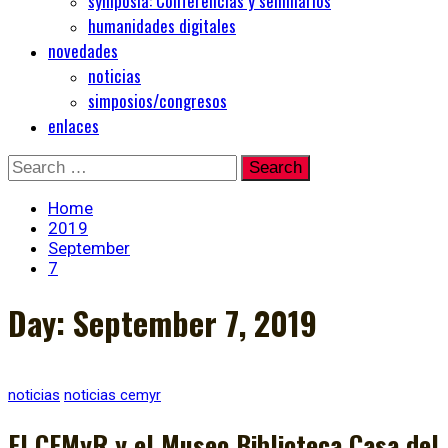
symposia: Conferencias y seminarios
humanidades digitales
novedades
noticias
simposios/congresos
enlaces
Skip
Search
to
for:
content
Home
2019
September
7
Day:
September 7, 2019
noticias
noticias cemyr
El CEMyR y el Museo Biblioteca Casa del