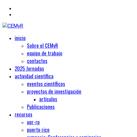
Primary
Centro de Estudios Medievales y Renacentistas
inicio
CEMyR
Menu
Sobre el CEMyR
equipo de trabajo
contactos
2025 Jornadas
actividad científica
eventos científicos
proyectos de investigación
artículos
Publicaciones
recursos
upr-rp
puerto rico