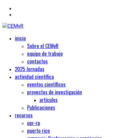
Primary
Centro de Estudios Medievales y Renacentistas
inicio
CEMyR
Menu
Sobre el CEMyR
equipo de trabajo
contactos
2025 Jornadas
actividad científica
eventos científicos
proyectos de investigación
artículos
Publicaciones
recursos
upr-rp
puerto rico