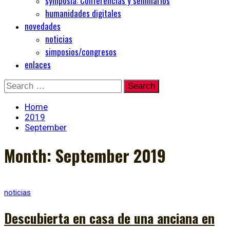
symposia: Conferencias y seminarios
humanidades digitales
novedades
noticias
simposios/congresos
enlaces
Skip
Search
to
for:
content
Home
2019
September
Month:
September 2019
noticias
Descubierta en casa de una anciana en