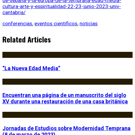
de-liebana-y-la-europa-de-la-temprana-edad-media-
cultura-arte-y-espiritualidad-22-23-junio-2023-univ-
cantabria/
conferencias
,
eventos científicos
,
noticias
Related Articles
“La Nueva Edad Media”
Encuentran una página de un manuscrito del siglo
XV durante una restauración de una casa británica
Jornadas de Estudios sobre Modernidad Temprana
(8 de marzo de 2023)