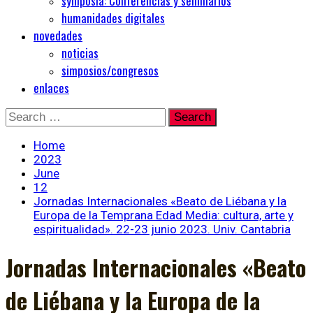
symposia: Conferencias y seminarios
humanidades digitales
novedades
noticias
simposios/congresos
enlaces
Skip
Search
to
for:
content
Home
2023
June
12
Jornadas Internacionales «Beato de Liébana y la
Europa de la Temprana Edad Media: cultura, arte y
espiritualidad». 22-23 junio 2023. Univ. Cantabria
Jornadas Internacionales «Beato
de Liébana y la Europa de la