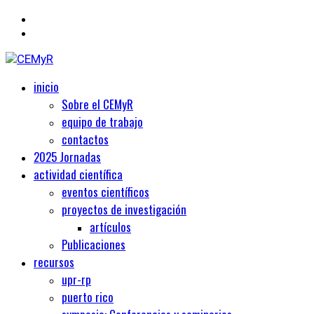
Primary
Centro de Estudios Medievales y Renacentistas
inicio
CEMyR
Menu
Sobre el CEMyR
equipo de trabajo
contactos
2025 Jornadas
actividad científica
eventos científicos
proyectos de investigación
artículos
Publicaciones
recursos
upr-rp
puerto rico