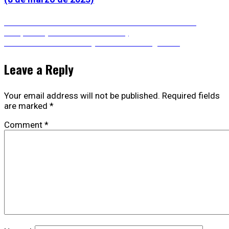
Post
Previous
Previous
Jornadas de Estudios sobre Modernidad
post:
Temprana (8 de marzo de 2023)
navigation
Next
Next
Medieval Academy Annual Meeting 2024
post:
Leave a Reply
Your email address will not be published.
Required fields
are marked
*
Comment
*