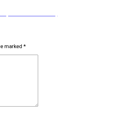
na (8 de marzo de 2023)
are marked
*