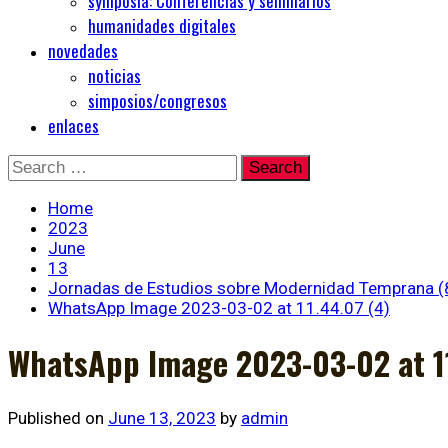
symposia: Conferencias y seminarios
humanidades digitales
novedades
noticias
simposios/congresos
enlaces
Skip
Search
to
for:
content
Home
2023
June
13
Jornadas de Estudios sobre Modernidad Temprana (
WhatsApp Image 2023-03-02 at 11.44.07 (4)
WhatsApp Image 2023-03-02 at 11
Published on
June 13, 2023
by
admin