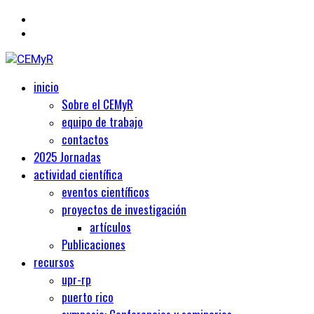
Primary
Centro de Estudios Medievales y Renacentistas
inicio
CEMyR
Menu
Sobre el CEMyR
equipo de trabajo
contactos
2025 Jornadas
actividad científica
eventos científicos
proyectos de investigación
artículos
Publicaciones
recursos
upr-rp
puerto rico