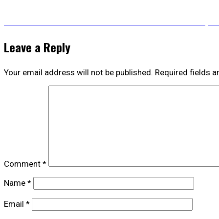
Post
Previous
Previous
Jornadas de Estudios sobre Modernidad Tempra
post:
navigation
Leave a Reply
Your email address will not be published.
Required fields 
Comment
*
Name
*
Email
*