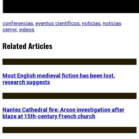
conferencias
,
eventos científicos
,
noticias
,
noticias
cemyr
,
videos
Related Articles
Most English medieval fiction has been lost,
research suggests
Nantes Cathedral fire: Arson investigation after
blaze at 15th-century French church