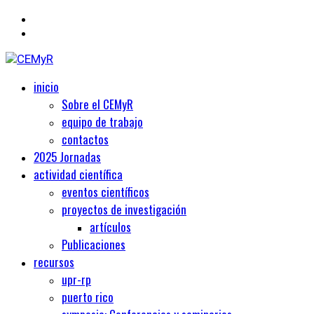
Primary
Centro de Estudios Medievales y Renacentistas
inicio
CEMyR
Menu
Sobre el CEMyR
equipo de trabajo
contactos
2025 Jornadas
actividad científica
eventos científicos
proyectos de investigación
artículos
Publicaciones
recursos
upr-rp
puerto rico