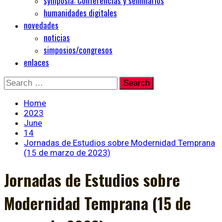
symposia: Conferencias y seminarios
humanidades digitales
novedades
noticias
simposios/congresos
enlaces
Skip
Search
to
for:
content
Home
2023
June
14
Jornadas de Estudios sobre Modernidad Temprana
(15 de marzo de 2023)
Jornadas de Estudios sobre
Modernidad Temprana (15 de