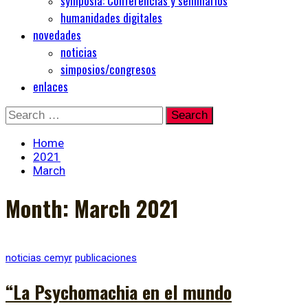
symposia: Conferencias y seminarios
humanidades digitales
novedades
noticias
simposios/congresos
enlaces
Skip
Search
to
for:
content
Home
2021
March
Month:
March 2021
noticias cemyr
publicaciones
“La Psychomachia en el mundo