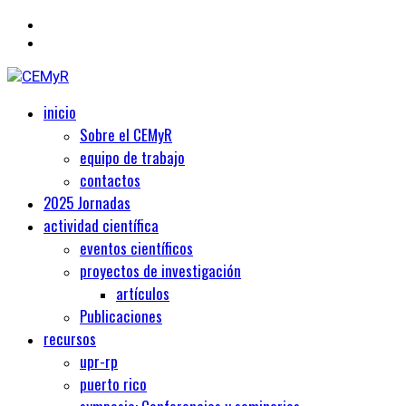
Primary
Centro de Estudios Medievales y Renacentistas
inicio
CEMyR
Menu
Sobre el CEMyR
equipo de trabajo
contactos
2025 Jornadas
actividad científica
eventos científicos
proyectos de investigación
artículos
Publicaciones
recursos
upr-rp
puerto rico