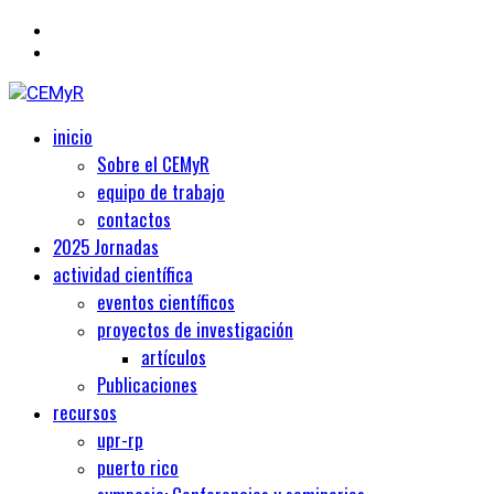
Primary
Centro de Estudios Medievales y Renacentistas
inicio
CEMyR
Menu
Sobre el CEMyR
equipo de trabajo
contactos
2025 Jornadas
actividad científica
eventos científicos
proyectos de investigación
artículos
Publicaciones
recursos
upr-rp
puerto rico