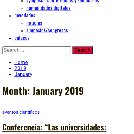
symposia: Conferencias y seminarios
humanidades digitales
novedades
noticias
simposios/congresos
enlaces
Skip
Search
to
for:
content
Home
2019
January
Month:
January 2019
eventos científicos
Conferencia: “Las universidades: