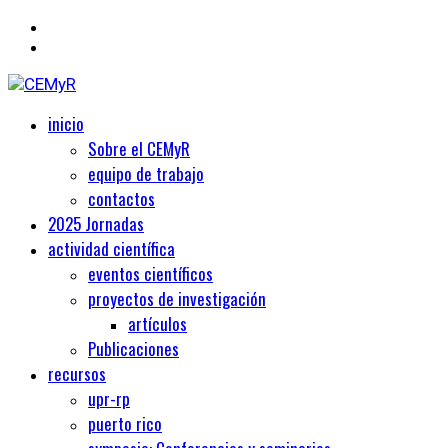
Primary
Centro de Estudios Medievales y Renacentistas
inicio
CEMyR
Menu
Sobre el CEMyR
equipo de trabajo
contactos
2025 Jornadas
actividad científica
eventos científicos
proyectos de investigación
artículos
Publicaciones
recursos
upr-rp
puerto rico