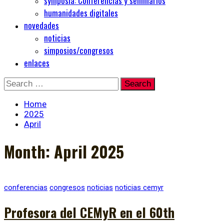
symposia: Conferencias y seminarios
humanidades digitales
novedades
noticias
simposios/congresos
enlaces
Skip
Search
to
for:
content
Home
2025
April
Month:
April 2025
conferencias
congresos
noticias
noticias cemyr
Profesora del CEMyR en el 60th