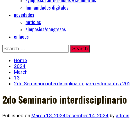
symposia: Conferencias y seminarios
humanidades digitales
novedades
noticias
simposios/congresos
enlaces
Skip
Search
to
for:
content
Home
2024
March
13
2do Seminario interdisciplinario para estudiantes 20
2do Seminario interdisciplinario
Published on
March 13, 2024
December 14, 2024
by
admin