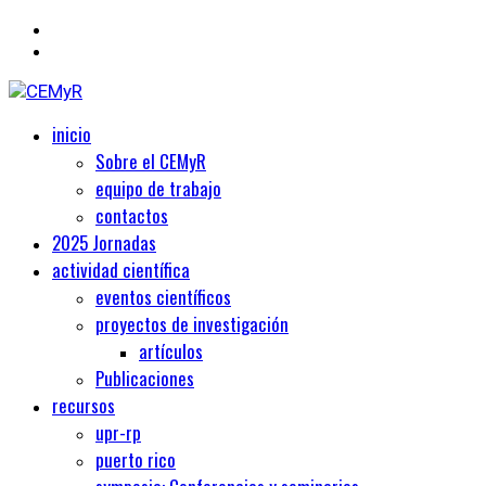
Primary
Centro de Estudios Medievales y Renacentistas
inicio
CEMyR
Menu
Sobre el CEMyR
equipo de trabajo
contactos
2025 Jornadas
actividad científica
eventos científicos
proyectos de investigación
artículos
Publicaciones
recursos
upr-rp
puerto rico