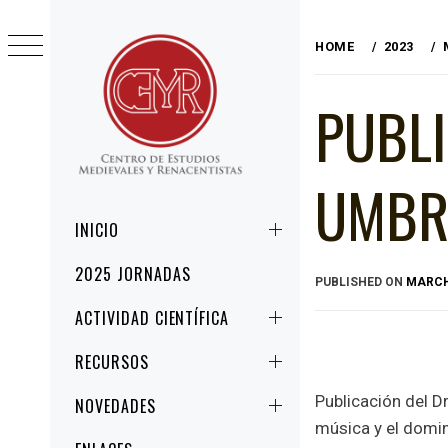
Skip
to
HOME
2023
content
PUBLI
UMBRA
CEMYR
CENTRO DE ESTUDIOS MEDIEVALES Y
RENACENTISTAS
Primary
INICIO
Menu
2025 JORNADAS
PUBLISHED ON
MARCH 
ACTIVIDAD CIENTÍFICA
RECURSOS
Publicación del Dr
NOVEDADES
música y el domin