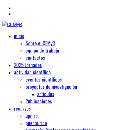
Primary
Centro de Estudios Medievales y Renacentistas
inicio
CEMyR
Menu
Sobre el CEMyR
equipo de trabajo
contactos
2025 Jornadas
actividad científica
eventos científicos
proyectos de investigación
artículos
Publicaciones
recursos
upr-rp
puerto rico