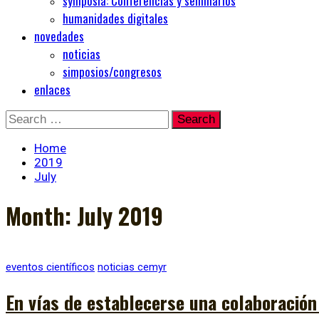
symposia: Conferencias y seminarios
humanidades digitales
novedades
noticias
simposios/congresos
enlaces
Skip
Search
to
for:
content
Home
2019
July
Month:
July 2019
eventos científicos
noticias cemyr
En vías de establecerse una colaboración