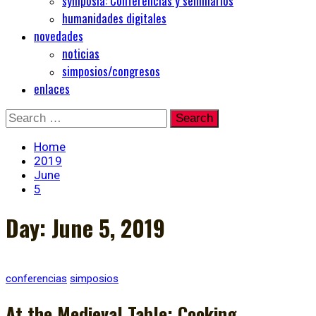
symposia: Conferencias y seminarios
humanidades digitales
novedades
noticias
simposios/congresos
enlaces
Skip
Search
to
for:
content
Home
2019
June
5
Day:
June 5, 2019
conferencias
simposios
At the Medieval Table: Cooking,