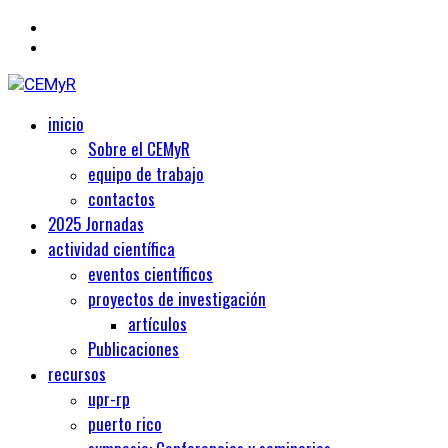
Primary
Centro de Estudios Medievales y Renacentistas
inicio
CEMyR
Menu
Sobre el CEMyR
equipo de trabajo
contactos
2025 Jornadas
actividad científica
eventos científicos
proyectos de investigación
artículos
Publicaciones
recursos
upr-rp
puerto rico