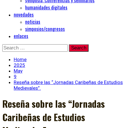
symposia: Conferencias y seminarios
humanidades digitales
novedades
noticias
simposios/congresos
enlaces
Skip
Search
to
for:
content
Home
2025
May
9
Reseña sobre las “Jornadas Caribeñas de Estudios
Medievales”.
Reseña sobre las “Jornadas
Caribeñas de Estudios