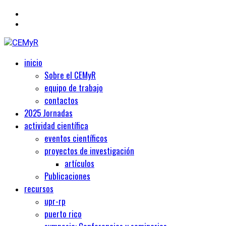
Primary
Centro de Estudios Medievales y Renacentistas
inicio
CEMyR
Menu
Sobre el CEMyR
equipo de trabajo
contactos
2025 Jornadas
actividad científica
eventos científicos
proyectos de investigación
artículos
Publicaciones
recursos
upr-rp
puerto rico