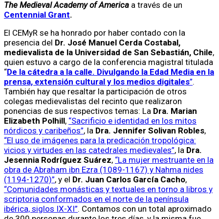
The Medieval Academy of America
a través de un
Centennial Grant
.
El CEMyR se ha honrado por haber contado con la
presencia del
Dr. José Manuel Cerda Costabal,
medievalista de la Universidad de San Sebastián, Chile
,
quien estuvo a cargo de la conferencia magistral titulada
“
De la cátedra a la calle. Divulgando la Edad Media en la
prensa, extensión cultural y los medios digitales
”
.
También hay que resaltar la participación de otros
colegas medievalistas del recinto que realizaron
ponencias de sus respectivos temas: La
Dra. Marian
Elizabeth Polhill
,
“Sacrificio e identidad en los mitos
nórdicos y caribeños”
, la
Dra. Jennifer Solivan Robles
,
“El uso de imágenes para la predicación tropológica:
vicios y virtudes en las catedrales medievales”
, la
Dra.
Jesennia Rodríguez Suárez
,
“La mujer mestruante en la
obra de Abraham ibn Ezra (1089-1167) y Nahma nides
(1194-1270)”
, y el
Dr. Juan Carlos García Cacho
,
“Comunidades monásticas y textuales en torno a libros y
scriptoria conformados en el norte de la península
ibérica, siglos IX-XI”
. Contamos con un total aproximado
de 300 personas durante los tres días, y la misma fue