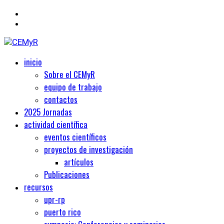
Primary
Centro de Estudios Medievales y Renacentistas
inicio
CEMyR
Menu
Sobre el CEMyR
equipo de trabajo
contactos
2025 Jornadas
actividad científica
eventos científicos
proyectos de investigación
artículos
Publicaciones
recursos
upr-rp
puerto rico