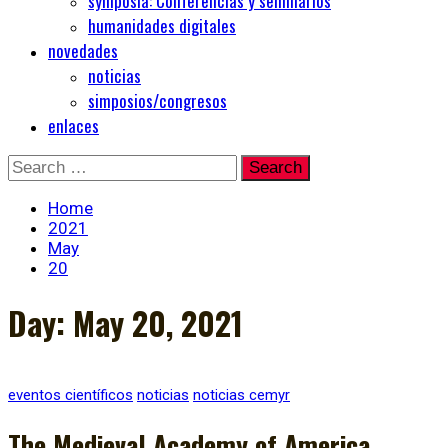
symposia: Conferencias y seminarios
humanidades digitales
novedades
noticias
simposios/congresos
enlaces
Skip
Search
to
for:
content
Home
2021
May
20
Day:
May 20, 2021
eventos científicos
noticias
noticias cemyr
The Medieval Academy of America