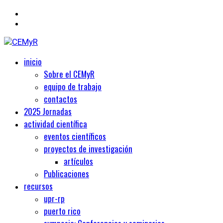
Primary
Centro de Estudios Medievales y Renacentistas
inicio
CEMyR
Menu
Sobre el CEMyR
equipo de trabajo
contactos
2025 Jornadas
actividad científica
eventos científicos
proyectos de investigación
artículos
Publicaciones
recursos
upr-rp
puerto rico