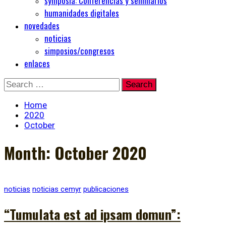
symposia: Conferencias y seminarios
humanidades digitales
novedades
noticias
simposios/congresos
enlaces
Skip
Search
to
for:
content
Home
2020
October
Month:
October 2020
noticias
noticias cemyr
publicaciones
“Tumulata est ad ipsam domun”: