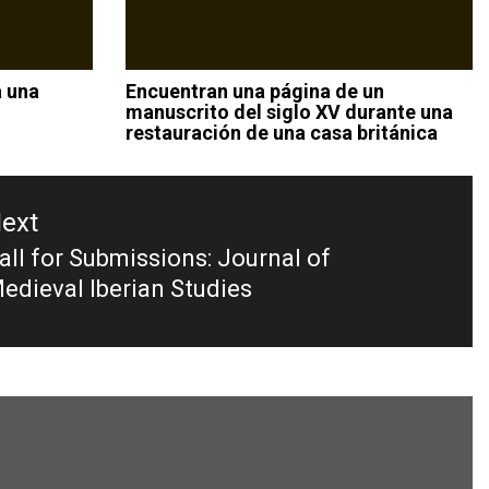
a una
Encuentran una página de un
manuscrito del siglo XV durante una
restauración de una casa británica
ext
all for Submissions: Journal of
ext
edieval Iberian Studies
ost: