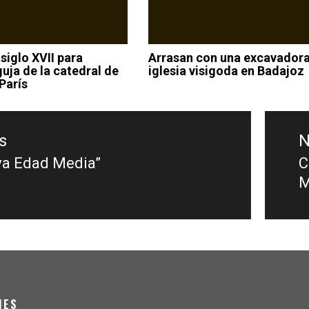
siglo XVII para
Arrasan con una excavador
guja de la catedral de
iglesia visigoda en Badajoz
París
s
N
va Edad Media”
C
s
N
M
p
IES