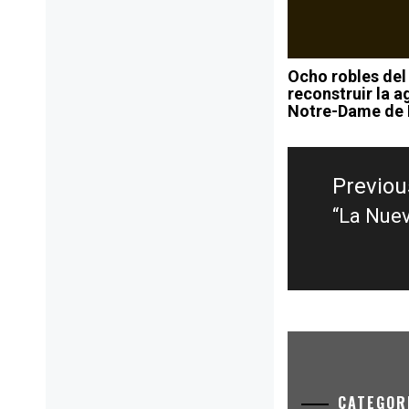
Ocho robles del 
reconstruir la a
Notre-Dame de 
Post
navigation
Previou
“La Nue
Previou
post:
CATEGOR