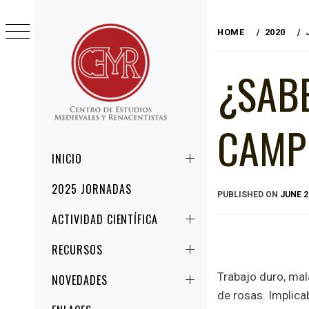
Skip
to
HOME
2020
content
¿SAB
CAMPE
CEMYR
CENTRO DE ESTUDIOS MEDIEVALES Y
RENACENTISTAS
Primary
INICIO
Menu
2025 JORNADAS
PUBLISHED ON
JUNE 2
ACTIVIDAD CIENTÍFICA
RECURSOS
Trabajo duro, ma
NOVEDADES
de rosas. Implic