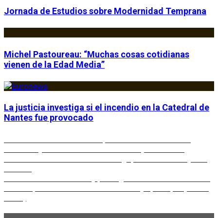
Jornada de Estudios sobre Modernidad Temprana
Michel Pastoureau: “Muchas cosas cotidianas
vienen de la Edad Media”
La justicia investiga si el incendio en la Catedral de
Nantes fue provocado
Post
Previous
Previous
“Tumulata est ad ipsam domun”: memoria
post:
funeraria y aristocrática de cuatro mujeres en los
navigation
monasterios leoneses de Santiago, Santa Cristina y San
Vicente
Next
Next
Memoria funeraria y prestigio social en San Vicente
post:
de León, un monasterio aristocrático y episcopal (1005-
1036)