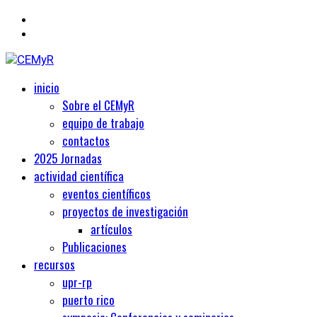
Primary
Centro de Estudios Medievales y Renacentistas
inicio
CEMyR
Menu
Sobre el CEMyR
equipo de trabajo
contactos
2025 Jornadas
actividad científica
eventos científicos
proyectos de investigación
artículos
Publicaciones
recursos
upr-rp
puerto rico