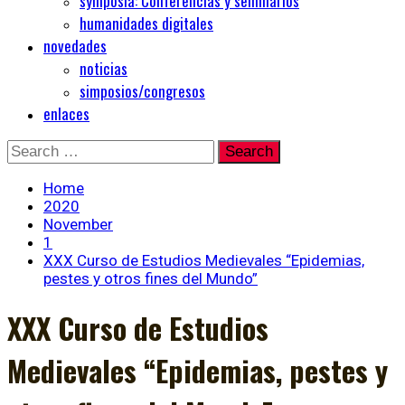
symposia: Conferencias y seminarios
humanidades digitales
novedades
noticias
simposios/congresos
enlaces
Skip
Search
to
for:
content
Home
2020
November
1
XXX Curso de Estudios Medievales “Epidemias,
pestes y otros fines del Mundo”
XXX Curso de Estudios
Medievales “Epidemias, pestes y