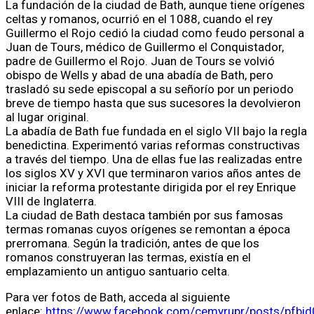
La fundación de la ciudad de Bath, aunque tiene orígenes
celtas y romanos, ocurrió en el 1088, cuando el rey
Guillermo el Rojo cedió la ciudad como feudo personal a
Juan de Tours, médico de Guillermo el Conquistador,
padre de Guillermo el Rojo. Juan de Tours se volvió
obispo de Wells y abad de una abadía de Bath, pero
trasladó su sede episcopal a su señorío por un periodo
breve de tiempo hasta que sus sucesores la devolvieron
al lugar original.
La abadía de Bath fue fundada en el siglo VII bajo la regla
benedictina. Experimentó varias reformas constructivas
a través del tiempo. Una de ellas fue las realizadas entre
los siglos XV y XVI que terminaron varios años antes de
iniciar la reforma protestante dirigida por el rey Enrique
VIII de Inglaterra.
La ciudad de Bath destaca también por sus famosas
termas romanas cuyos orígenes se remontan a época
prerromana. Según la tradición, antes de que los
romanos construyeran las termas, existía en el
emplazamiento un antiguo santuario celta.
Para ver fotos de Bath, acceda al siguiente
enlace:
https://www.facebook.com/cemyrupr/posts/pf