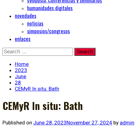
symposia: Conferencias y seminarios
humanidades digitales
novedades
noticias
simposios/congresos
enlaces
Skip
Search
to
for:
content
Home
2023
June
28
CEMyR In situ: Bath
CEMyR In situ: Bath
Published on
June 28, 2023
November 27, 2024
by
admin