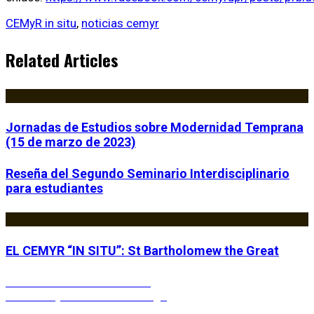
CEMyR in situ
,
noticias cemyr
Related Articles
Jornadas de Estudios sobre Modernidad Temprana
(15 de marzo de 2023)
Reseña del Segundo Seminario Interdisciplinario
para estudiantes
EL CEMYR “IN SITU”: St Bartholomew the Great
Post
Previous
Previous
Free Index Access
Next
post:
Next
CEMyR in situ: Cambridge
post: