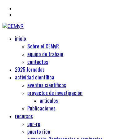
Primary
Centro de Estudios Medievales y Renacentistas
inicio
CEMyR
Menu
Sobre el CEMyR
equipo de trabajo
contactos
2025 Jornadas
actividad científica
eventos científicos
proyectos de investigación
artículos
Publicaciones
recursos
upr-rp
puerto rico