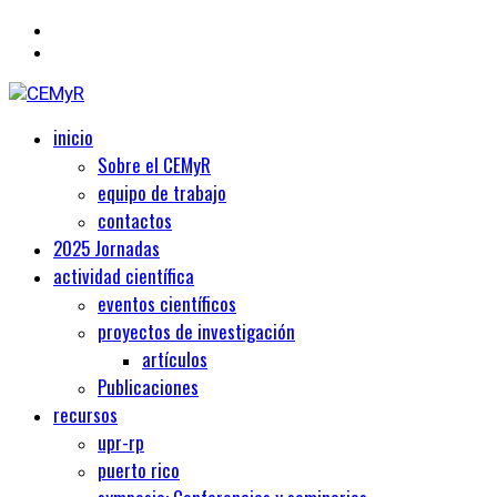
Primary
Centro de Estudios Medievales y Renacentistas
inicio
CEMyR
Menu
Sobre el CEMyR
equipo de trabajo
contactos
2025 Jornadas
actividad científica
eventos científicos
proyectos de investigación
artículos
Publicaciones
recursos
upr-rp
puerto rico